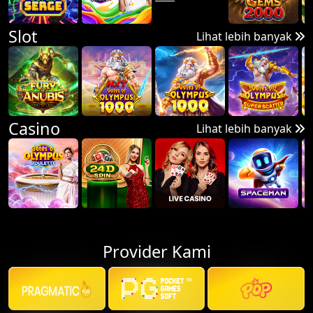
Slot
Lihat lebih banyak
Casino
Lihat lebih banyak
Provider Kami