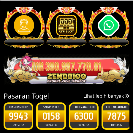
Pasaran Togel
Lihat lebih banyak
SYDNEY POOLS
TOTO MACAU 13.00
TOTO MACAU 16:00
TOTO MACAU 19:00
0158
6300
7875
6303
00 : 43 : 34
00 : 13 : 34
03 : 13 : 34
06 : 13 : 34