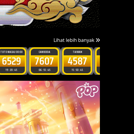
Lihat lebih banyak
CAMBODIA
TAIWAN
CHINA
SINGAPORE
7607
4587
0119
0715
06 : 55 : 43
15 : 50 : 43
10 : 35 : 43
Masih Buka