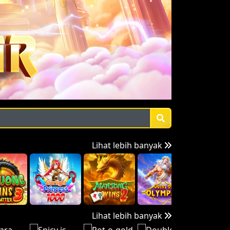
Lihat lebih banyak
Lihat lebih banyak