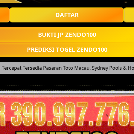
DAFTAR
BUKTI JP ZENDO100
PREDIKSI TOGEL ZENDO100
 Toto Macau, Sydney Pools & Hongkong Pools Minimal Bet 