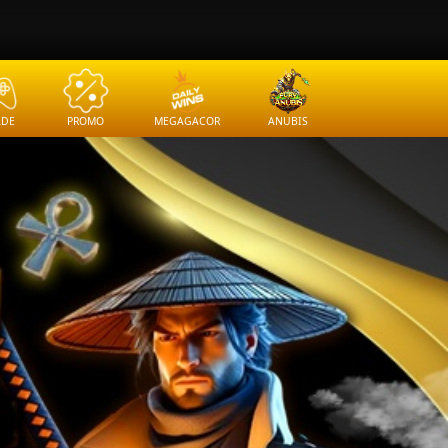
h(arguments)};
ementsByTagName(e)[0]; s.parentNode.insertBefore(t,s)}
k', 'PageView');
ADE
PROMO
MEGAGACOR
ANUBIS