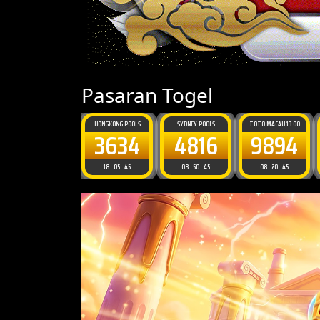
Pasaran Togel
HONGKONG POOLS
SYDNEY POOLS
TOTO MACAU 13.00
TOTO MACAU 16:00
3634
4816
9894
0597
18 : 05 : 43
08 : 50 : 43
08 : 20 : 43
11 : 20 : 43