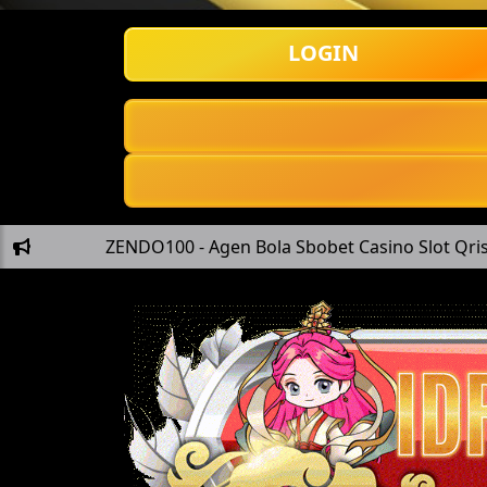
LOGIN
 Bola Sbobet Casino Slot Qris Tercepat Tersedia Pasaran